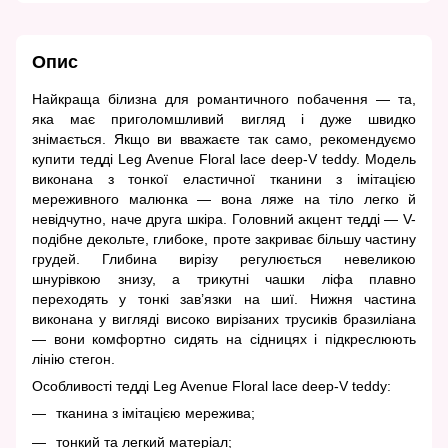
Опис
Найкраща білизна для романтичного побачення — та,
яка має приголомшливий вигляд і дуже швидко
знімається. Якщо ви вважаєте так само, рекомендуємо
купити тедді Leg Avenue Floral lace deep-V teddy. Модель
виконана з тонкої еластичної тканини з імітацією
мереживного малюнка — вона ляже на тіло легко й
невідчутно, наче друга шкіра. Головний акцент тедді — V-
подібне декольте, глибоке, проте закриває більшу частину
грудей. Глибина вирізу регулюється невеликою
шнурівкою знизу, а трикутні чашки ліфа плавно
переходять у тонкі зав’язки на шиї. Нижня частина
виконана у вигляді високо вирізаних трусиків бразиліана
— вони комфортно сидять на сідницях і підкреслюють
лінію стегон.
Особливості тедді Leg Avenue Floral lace deep-V teddy:
тканина з імітацією мережива;
тонкий та легкий матеріал;