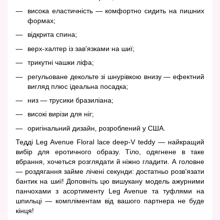
висока еластичність — комфортно сидить на пишних
формах;
відкрита спина;
верх-халтер із зав’язками на шиї;
трикутні чашки ліфа;
регульоване декольте зі шнурівкою внизу — ефектний
вигляд плюс ідеальна посадка;
низ — трусики бразиліана;
високі вирізи для ніг;
оригінальний дизайн, розроблений у США.
Тедді Leg Avenue Floral lace deep-V teddy — найкращий
вибір для еротичного образу. Тіло, одягнене в таке
вбрання, хочеться розглядати й ніжно гладити. А головне
— роздягання займе лічені секунди: достатньо розв’язати
бантик на шиї! Доповніть цю вишукану модель ажурними
панчохами з асортименту Leg Avenue та туфлями на
шпильці — компліментам від вашого партнера не буде
кінця!