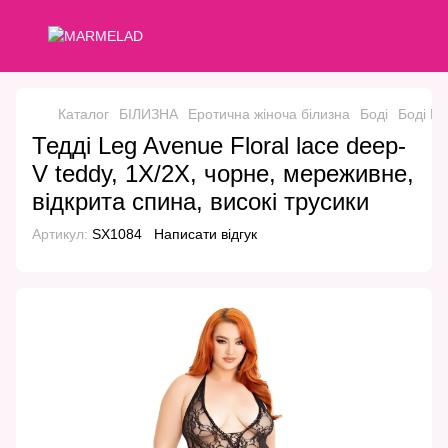
Каталог
БІЛИЗНА
Еротична жіноча білизна
Боді
Боді L
Тедді Leg Avenue Floral lace deep-
V teddy, 1X/2X, чорне, мереживне,
відкрита спина, високі трусики
Артикул:
SX1084
Написати відгук