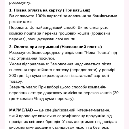
розрахунку:
1. Повна оплата на картку (ПриватБанк)
Ви сплачуєте 100% вартості замовлення за банківськими
реквізитами.
Перевага: Це найвигідніший спосіб. Ви не сплачуєте
комісію пошти за переказ грошових коштів (грошовий
переказ), заощаджуючи свої кошти.
2. Оплата при отриманні (Накладений платіж)
Розрахунок безпосередньо у відділенні "Нова Пошта" під
час отримання посилки.
Умови відправлення: Замовлення надсилається після
внесення гарантійного платежу (передоплати) у розмірі
200 грн. Ця сума вираховується із загальної вартості
товару.
Зверніть увагу: При виборі цього способу компанія-
перевізник стягує додаткову комісію за переказ коштів (20
грн + комісія % від суми переказу).
МАРМЕЛАD
— це спеціалізований інтернет-магазин,
який пропонує виключно сертифіковану продукцію від
провідних світових брендів. Увесь асортимент відповідає
високим міжнародним стандартам якості та безпеки.