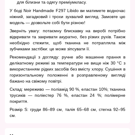
для білизни та одягу преміумкласу.
У боді Noir Handmade F297 Libido ви матимете водночас
ніжний, загадковий і трохи зухвалий вигляд. Замовте цю
модель — дозвольте собі бути різною!
Зверніть увагу: потаємну блискавку на виробі потрібно
відкривати та закривати акуратно, без різких рухів. Також
необхідно стежити, щоб тканина не потрапляла між
зубчиками застібки: це може зіпсувати її.
Рекомендації з догляду: ручне або машинне прання в
делікатному режимі за температури не вище ніж 30 °C з
використанням рідких засобів без вмісту хлору. Сушіння в
горизонтальному положенні в розправленому вигляді
бажано на свіжому повітрі.
Склад: мереживо — поліамід 90 %, еластан 10%; тканина
трусиків — поліестер 76 %, еластан 24 %; полімерне
покриття.
Розмір S: груди 86–89 см, талія 65–68 см, стегна 92–95
см.