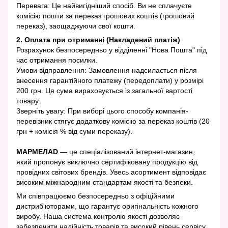
Перевага: Це найвигідніший спосіб. Ви не сплачуєте
комісію пошти за переказ грошових коштів (грошовий
переказ), заощаджуючи свої кошти.
2. Оплата при отриманні (Накладений платіж)
Розрахунок безпосередньо у відділенні "Нова Пошта" під
час отримання посилки.
Умови відправлення: Замовлення надсилається після
внесення гарантійного платежу (передоплати) у розмірі
200 грн. Ця сума вираховується із загальної вартості
товару.
Зверніть увагу: При виборі цього способу компанія-
перевізник стягує додаткову комісію за переказ коштів (20
грн + комісія % від суми переказу).
МАРМЕЛАD
— це спеціалізований інтернет-магазин,
який пропонує виключно сертифіковану продукцію від
провідних світових брендів. Увесь асортимент відповідає
високим міжнародним стандартам якості та безпеки.
Ми співпрацюємо безпосередньо з офіційними
дистриб'юторами, що гарантує оригінальність кожного
виробу. Наша система контролю якості дозволяє
забезпечити надійність товарів та високий рівень сервісу