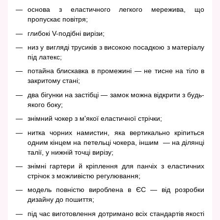
основа з еластичного легкого мережива, що
пропускає повітря;
глибокі V-подібні вирізи;
низ у вигляді трусиків з високою посадкою з матеріалу
під латекс;
потайна блискавка в промежині — не тисне на тіло в
закритому стані;
два бігунки на застібці — замок можна відкрити з будь-
якого боку;
знімний чокер з м'якої еластичної стрічки;
нитка чорних намистин, яка вертикально кріпиться
одним кінцем на петельці чокера, іншим — на ділянці
талії, у нижній точці вирізу;
знімні гартери й кріплення для панчіх з еластичних
стрічок з можливістю регулювання;
модель повністю вироблена в ЄС — від розробки
дизайну до пошиття;
під час виготовлення дотримано всіх стандартів якості