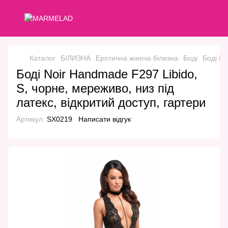
Каталог
БІЛИЗНА
Еротична жіноча білизна
Боді
Боді N
Боді Noir Handmade F297 Libido,
S, чорне, мереживо, низ під
латекс, відкритий доступ, гартери
Артикул:
SX0219
Написати відгук