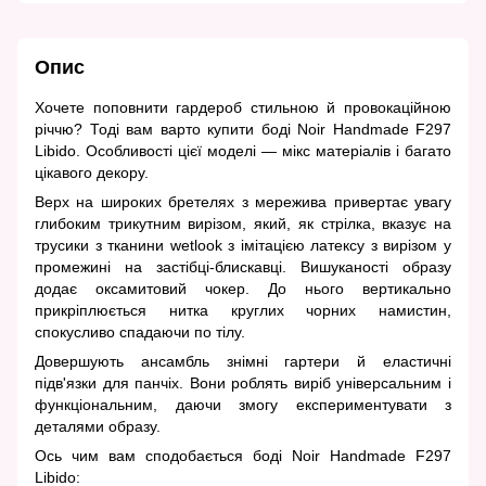
Опис
Хочете поповнити гардероб стильною й провокаційною
річчю? Тоді вам варто купити боді Noir Handmade F297
Libido. Особливості цієї моделі — мікс матеріалів і багато
цікавого декору.
Верх на широких бретелях з мережива привертає увагу
глибоким трикутним вирізом, який, як стрілка, вказує на
трусики з тканини wetlook з імітацією латексу з вирізом у
промежині на застібці-блискавці. Вишуканості образу
додає оксамитовий чокер. До нього вертикально
прикріплюється нитка круглих чорних намистин,
спокусливо спадаючи по тілу.
Довершують ансамбль знімні гартери й еластичні
підв'язки для панчіх. Вони роблять виріб універсальним і
функціональним, даючи змогу експериментувати з
деталями образу.
Ось чим вам сподобається боді Noir Handmade F297
Libido: