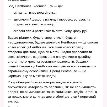
Боді Penthouse Blooming Era — це:
м’яка напівпрозора сіточка;
витончений декор у вигляді гіпюрових вставок на
грудях та в зоні ластовиці;
оголені плечі розкривають витончену красу рук.
Будьте різними, будьте впевненими, будьте
неординарними, будьте дівчиною Penthouse — це слоган
нової колекції Penthouse. Уся лінія нової колекції
створена для того, щоб ви могли щодня прославляти
свою жіночність за допомогою спокусливого дизайну,
елегантного крою та розкішних матеріалів. Завдяки
спідній білизні від Penthouse ваші дні та ночі стануть по-
справжньому особливими. Бренд Penthouse — це
харизма, яку ви можете надіти.
У виробництві білизни використовуються тільки
високоякісні матеріали та барвники, які не спричиняють
алергії, не вимиваються та не залишають слідів на тілі, а
за правильного догляду довго зберігають свій первісний
вигляд.