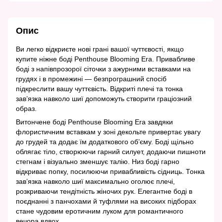
Опис
Ви легко відкриєте нові грані вашої чуттєвості, якщо
купите ніжне боді Penthouse Blooming Era. Привабливе
боді з напівпрозорої сіточки з ажурними вставками на
грудях і в промежині — безпрограшний спосіб
підкреслити вашу чуттєвість. Відкриті плечі та тонка
зав’язка навколо шиї допоможуть створити граціозний
образ.
Витончене боді Penthouse Blooming Era завдяки
флористичним вставкам у зоні декольте привертає увагу
до грудей та додає їм додаткового об’єму. Боді щільно
облягає тіло, створюючи гарний силует, додаючи пишноти
стегнам і візуально зменшує талію. Низ боді гарно
відкриває попку, посилюючи привабливість сідниць. Тонка
зав’язка навколо шиї максимально оголює плечі,
розкриваючи тендітність жіночих рук. Елегантне боді в
поєднанні з панчохами й туфлями на високих підборах
стане чудовим еротичним луком для романтичного
вечора вдвох.