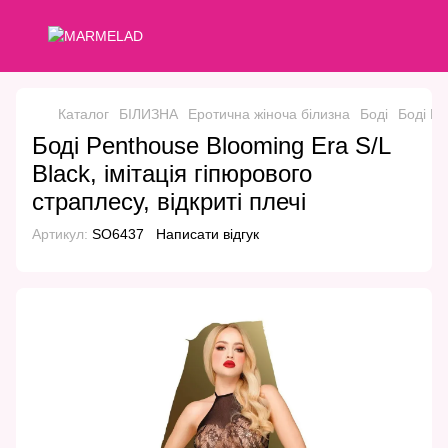
Каталог
БІЛИЗНА
Еротична жіноча білизна
Боді
Боді Pe
Боді Penthouse Blooming Era S/L
Black, імітація гіпюрового
страплесу, відкриті плечі
Артикул:
SO6437
Написати відгук