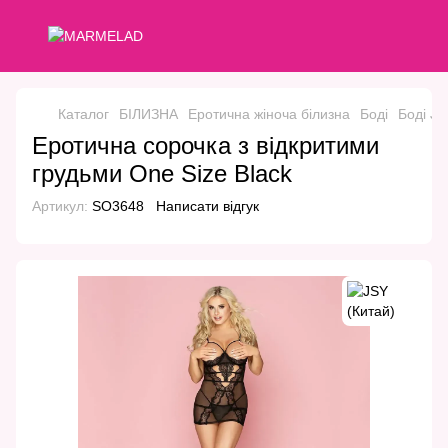
Каталог
БІЛИЗНА
Еротична жіноча білизна
Боді
Боді JS
Еротична сорочка з відкритими
грудьми One Size Black
Артикул:
SO3648
Написати відгук