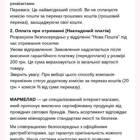
реквізитами.
Перевага: Це найвигідніший спосіб. Ви не сплачуєте
комісію пошти за переказ грошових коштів (грошовий
переказ), заощаджуючи свої кошти.
2. Оплата при отриманні (Накладений платіж)
Розрахунок безпосередньо у відділенні "Нова Пошта" під
час отримання посилки.
Умови відправлення: Замовлення надсилається після
внесення гарантійного платежу (передоплати) у розмірі
200 грн. Ця сума вираховується із загальної вартості
товару.
Зверніть увагу: При виборі цього способу компанія-
перевізник стягує додаткову комісію за переказ коштів (20
грн + комісія % від суми переказу).
МАРМЕЛАD
— це спеціалізований інтернет-магазин,
який пропонує виключно сертифіковану продукцію від
провідних світових брендів. Увесь асортимент відповідає
високим міжнародним стандартам якості та безпеки.
Ми співпрацюємо безпосередньо з офіційними
дистриб'юторами, що гарантує оригінальність кожного
виробу. Наша система контролю якості дозволяє