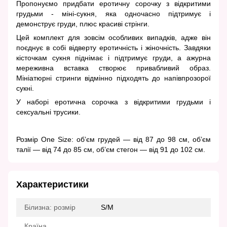
Пропонуємо придбати еротичну сорочку з відкритими
грудьми - міні-сукня, яка одночасно підтримує і
демонструє груди, плюс красиві стрінги.
Цей комплект для зовсім особливих випадків, адже він
поєднує в собі відверту еротичність і жіночність. Завдяки
кісточкам сукня піднімає і підтримує груди, а ажурна
мереживна вставка створює привабливий образ.
Мініатюрні стринги відмінно підходять до напівпрозорої
сукні.
У наборі еротична сорочка з відкритими грудьми і
сексуальні трусики.
Розмір One Size: об’єм грудей — від 87 до 98 см, об’єм
талії — від 74 до 85 см, об’єм стегон — від 91 до 102 см.
Характеристики
Білизна: розмір
S/M
Країна