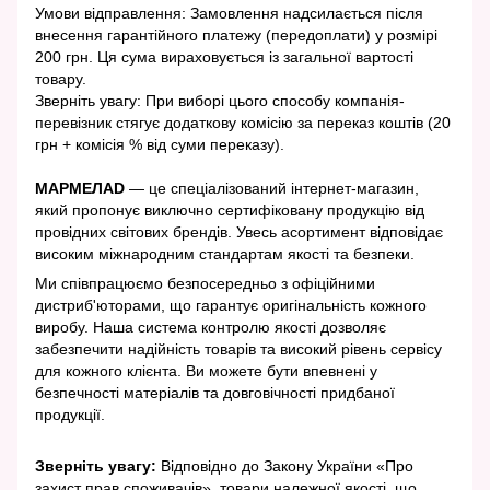
Умови відправлення: Замовлення надсилається після
внесення гарантійного платежу (передоплати) у розмірі
200 грн. Ця сума вираховується із загальної вартості
товару.
Зверніть увагу: При виборі цього способу компанія-
перевізник стягує додаткову комісію за переказ коштів (20
грн + комісія % від суми переказу).
МАРМЕЛАD
— це спеціалізований інтернет-магазин,
який пропонує виключно сертифіковану продукцію від
провідних світових брендів. Увесь асортимент відповідає
високим міжнародним стандартам якості та безпеки.
Ми співпрацюємо безпосередньо з офіційними
дистриб'юторами, що гарантує оригінальність кожного
виробу. Наша система контролю якості дозволяє
забезпечити надійність товарів та високий рівень сервісу
для кожного клієнта. Ви можете бути впевнені у
безпечності матеріалів та довговічності придбаної
продукції.
Зверніть увагу:
Відповідно до Закону України «Про
захист прав споживачів», товари належної якості, що