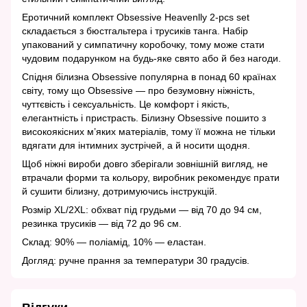
Еротичний комплект Obsessive Heavenlly 2-pcs set
складається з бюстгальтера і трусиків танга. Набір
упакований у симпатичну коробочку, тому може стати
чудовим подарунком на будь-яке свято або й без нагоди.
Спідня білизна Obsessive популярна в понад 60 країнах
світу, тому що Obsessive — про безумовну ніжність,
чуттєвість і сексуальність. Це комфорт і якість,
елегантність і пристрасть. Білизну Obsessive пошито з
високоякісних м’яких матеріалів, тому її можна не тільки
вдягати для інтимних зустрічей, а й носити щодня.
Щоб ніжні вироби довго зберігали зовнішній вигляд, не
втрачали форми та кольору, виробник рекомендує прати
й сушити білизну, дотримуючись інструкцій.
Розмір XL/2XL: обхват під грудьми — від 70 до 94 см,
резинка трусиків — від 72 до 96 см.
Склад: 90% — поліамід, 10% — еластан.
Догляд: ручне прання за температури 30 градусів.