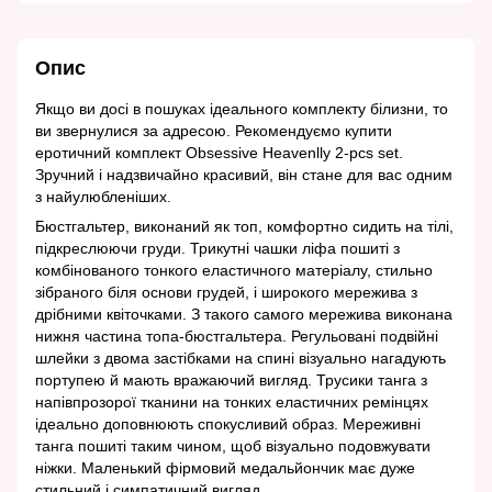
Опис
Якщо ви досі в пошуках ідеального комплекту білизни, то
ви звернулися за адресою. Рекомендуємо купити
еротичний комплект Obsessive Heavenlly 2-pcs set.
Зручний і надзвичайно красивий, він стане для вас одним
з найулюбленіших.
Бюстгальтер, виконаний як топ, комфортно сидить на тілі,
підкреслюючи груди. Трикутні чашки ліфа пошиті з
комбінованого тонкого еластичного матеріалу, стильно
зібраного біля основи грудей, і широкого мережива з
дрібними квіточками. З такого самого мережива виконана
нижня частина топа-бюстгальтера. Регульовані подвійні
шлейки з двома застібками на спині візуально нагадують
портупею й мають вражаючий вигляд. Трусики танга з
напівпрозорої тканини на тонких еластичних ремінцях
ідеально доповнюють спокусливий образ. Мереживні
танга пошиті таким чином, щоб візуально подовжувати
ніжки. Маленький фірмовий медальйончик має дуже
стильний і симпатичний вигляд.