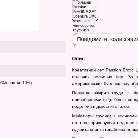
Повідомити, коли з'яви
Опис
Креативний сет Passion Erotic
палючих рольових ігор. За 
15%/еластан 10%)
американських бурлеск-шоу або 
Повністю відкриті груди, з п
привабливими і ще більш споку
недоліки і підкреслить талію.
Мініатюрні трусики з великим
ю
стегнах, приховуючи недоліки
відкрита спинка і зваблива попк