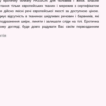
 еротичну білизну PASSION для чоловіків і жінок. Власне
тання тільки європейських тканин і мережив з сертифікатом
дійсно якісні речі європейської якості за доступною ціною.
є відсутність в тканинах шкідливих речовин і барвників, які
одразнення шкіри, линяти і залишати сліди на тілі. Еротична
ному догляді, буде довго радувати Вас своїм первозданним
нтія