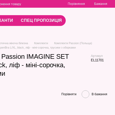
Порівняння
Бажання
рнення товару
КАНТИ
СПЕЦ ПРОПОЗИЦІЯ
отична жіноча білизна
Комплекти
Комплекти Passion (Польща)
nBra L/XL, black, ліф - міні-сорочка, трусики з оборками
и Passion IMAGINE SET
Артикул
EL11701
k, ліф - міні-сорочка,
ми
Порівняти
В бажання