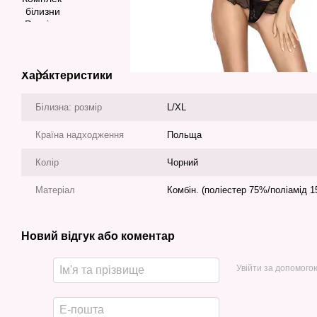
Характеристики
Білизна: розмір
L/XL
Країна надходження
Польща
Колір
Чорний
Матеріал
Комбін. (поліестер 75%/поліамід 
Новий відгук або коментар
Увійти за допомого