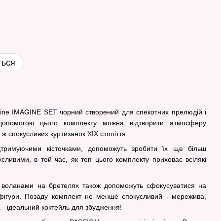
ться
 Line IMAGINE SET чорний створений для спекотних прелюдій і
допомогою цього комплекту можна відтворити атмосферу
ж спокусливих куртизанок XIX століття.
ідтримуючими кісточками, допоможуть зробити їх ще більш
сливими, в той час, як топ цього комплекту приховає всілякі
и воланами на бретелях також допоможуть сфокусуватися на
 фігури. Позаду комплект не менше спокусливий - мережива,
а - ідеальний коктейль для збудження!