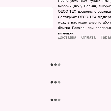
Пропонуємо Вам купити якісну
виробництво у Польщі, викорис
OECO-TEX дозволяє створювати 
Сертифікат OECO-TEX підтверджу
можуть викликати алергію або п
білизна Passion, при правиль
виглядом.
Доставка
Оплата
Гара