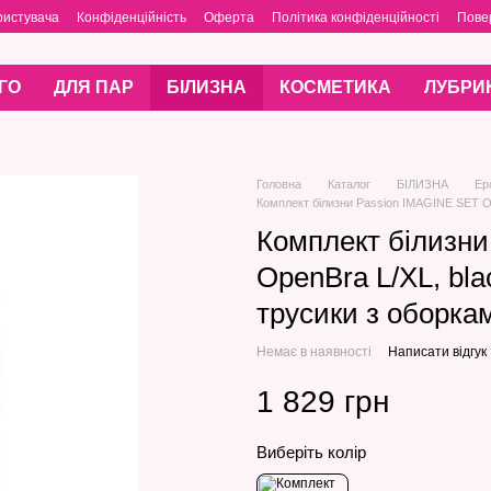
ристувача
Конфіденційність
Оферта
Політика конфіденційності
Пове
ГО
ДЛЯ ПАР
БІЛИЗНА
КОСМЕТИКА
ЛУБРИ
Головна
Каталог
БІЛИЗНА
Ер
Комплект білизни Passion IMAGINE SET Ope
Комплект білизн
OpenBra L/XL, blac
трусики з оборка
Немає в наявності
Написати відгук
1 829 грн
Виберіть колір