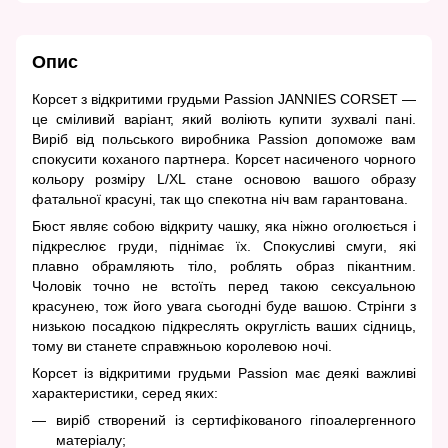
Опис
Корсет з відкритими грудьми Passion JANNIES CORSET —
це сміливий варіант, який воліють купити зухвалі пані.
Виріб від польського виробника Passion допоможе вам
спокусити коханого партнера. Корсет насиченого чорного
кольору розміру L/XL стане основою вашого образу
фатальної красуні, так що спекотна ніч вам гарантована.
Бюст являє собою відкриту чашку, яка ніжно оголюється і
підкреслює груди, піднімає їх. Спокусливі смуги, які
плавно обрамляють тіло, роблять образ пікантним.
Чоловік точно не встоїть перед такою сексуальною
красунею, тож його увага сьогодні буде вашою. Стрінги з
низькою посадкою підкреслять округлість ваших сідниць,
тому ви станете справжньою королевою ночі.
Корсет із відкритими грудьми Passion має деякі важливі
характеристики, серед яких:
виріб створений із сертифікованого гіпоалергенного
матеріалу;