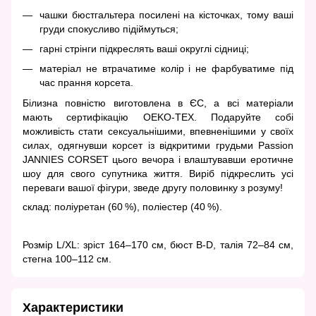
чашки бюстгальтера посилені на кісточках, тому ваші
груди спокусливо підіймуться;
гарні стрінги підкреслять ваші округлі сідниці;
матеріал не втрачатиме колір і не фарбуватиме під
час прання корсета.
Білизна повністю виготовлена ​​в ЄС, а всі матеріали
мають сертифікацію OEKO-TEX. Подаруйте собі
можливість стати сексуальнішими, впевненішими у своїх
силах, одягнувши корсет із відкритими грудьми Passion
JANNIES CORSET цього вечора і влаштувавши еротичне
шоу для свого супутника життя. Виріб підкреслить усі
переваги вашої фігури, зведе другу половинку з розуму!
склад: поліуретан (60 %), поліестер (40 %).
Розмір L/XL: зріст 164–170 см, бюст B-D, талія 72–84 см,
стегна 100–112 см.
Характеристики