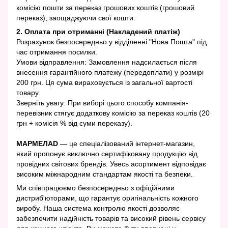
комісію пошти за переказ грошових коштів (грошовий
переказ), заощаджуючи свої кошти.
2. Оплата при отриманні (Накладений платіж)
Розрахунок безпосередньо у відділенні "Нова Пошта" під
час отримання посилки.
Умови відправлення: Замовлення надсилається після
внесення гарантійного платежу (передоплати) у розмірі
200 грн. Ця сума вираховується із загальної вартості
товару.
Зверніть увагу: При виборі цього способу компанія-
перевізник стягує додаткову комісію за переказ коштів (20
грн + комісія % від суми переказу).
МАРМЕЛАD
— це спеціалізований інтернет-магазин,
який пропонує виключно сертифіковану продукцію від
провідних світових брендів. Увесь асортимент відповідає
високим міжнародним стандартам якості та безпеки.
Ми співпрацюємо безпосередньо з офіційними
дистриб'юторами, що гарантує оригінальність кожного
виробу. Наша система контролю якості дозволяє
забезпечити надійність товарів та високий рівень сервісу