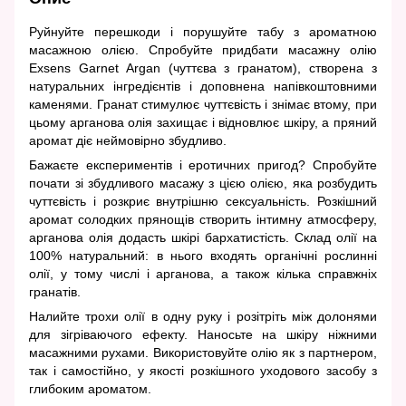
Руйнуйте перешкоди і порушуйте табу з ароматною
масажною олією. Спробуйте придбати масажну олію
Exsens Garnet Argan (чуттєва з гранатом), створена з
натуральних інгредієнтів і доповнена напівкоштовними
каменями. Гранат стимулює чуттєвість і знімає втому, при
цьому арганова олія захищає і відновлює шкіру, а пряний
аромат діє неймовірно збудливо.
Бажаєте експериментів і еротичних пригод? Спробуйте
почати зі збудливого масажу з цією олією, яка розбудить
чуттєвість і розкриє внутрішню сексуальність. Розкішний
аромат солодких прянощів створить інтимну атмосферу,
арганова олія додасть шкірі бархатистість. Склад олії на
100% натуральний: в нього входять органічні рослинні
олії, у тому числі і арганова, а також кілька справжніх
гранатів.
Налийте трохи олії в одну руку і розітріть між долонями
для зігріваючого ефекту. Наносьте на шкіру ніжними
масажними рухами. Використовуйте олію як з партнером,
так і самостійно, у якості розкішного уходового засобу з
глибоким ароматом.