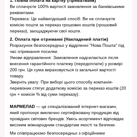
1. Повна оплата на картку (ПриватБанк)
Ви сплачуєте 100% вартості замовлення за банківськими
реквізитами.
Перевага: Це найвигідніший спосіб. Ви не сплачуєте
комісію пошти за переказ грошових коштів (грошовий
переказ), заощаджуючи свої кошти.
2. Оплата при отриманні (Накладений платіж)
Розрахунок безпосередньо у відділенні "Нова Пошта" під
час отримання посилки.
Умови відправлення: Замовлення надсилається після
внесення гарантійного платежу (передоплати) у розмірі
200 грн. Ця сума вираховується із загальної вартості
товару.
Зверніть увагу: При виборі цього способу компанія-
перевізник стягує додаткову комісію за переказ коштів (20
грн + комісія % від суми переказу).
МАРМЕЛАD
— це спеціалізований інтернет-магазин,
який пропонує виключно сертифіковану продукцію від
провідних світових брендів. Увесь асортимент відповідає
високим міжнародним стандартам якості та безпеки.
Ми співпрацюємо безпосередньо з офіційними