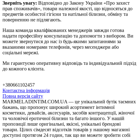
Зверніть увагу:
Відповідно до Закону України «Про захист
прав споживачів», товари належної якості, що відносяться до
предметів особистої гігієни та натільної білизни, обміну та
поверненню не підлягають.
Наша команда кваліфікованих менеджерів завжди готова
надати професійну консультацію та допомогти з вибором. Ви
можете звернутися до нас із будь-якими запитаннями за
вказаними номерами телефонів, через месенджери або
соціальні мережі.
Ми гарантуємо оперативну відповідь та індивідуальний підхід
до кожного клієнта.
+380661102457
Контактна інформація
Повна версія сайту
MARMELADINTIM.COM.UA — це унікальний бутік таємних
бажань, що пропонує широкий асортимент інтимної
косметики, девайсів, аксесуарів, засобів контрацепції, жіночої
та чоловічої еротичної білизни та багато іншого. У нашій
пропозиції лише оригінальні, якісні, унікальні брендові
товари. Цілих сімдесят відсотків товарів у нашому магазині
доступні протягом 24 годин, так що ви можете зробити собі