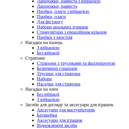
Ланцюжки, намиста з вібрацією
Ланцюжки, намиста
Пробки, плаги з вібрацією
Пробки, плаги
Для фістингу
Набори анальних іграшок
Стимулятори з ерекційним кільцем
Пробки з хвостом
Насадки на палець
З вібрацією
Без вібрації
Страпони
Страпони з трусиками та фаллопротези
Безремінні страпони
Трусики для страпона
Набори
Насадки для страпона
Насадки на член
Без вібрації
З вібрацією
Засоби для догляду та аксесуари для іграшок
Аксесуари для мастурбаторів
Батарейки
Аксесуари для іграшок
Відновлюючі засоби