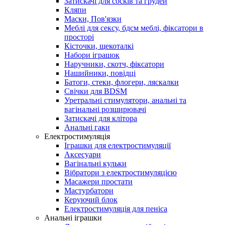
Затискачі для сосків та грудей
Кляпи
Маски, Пов'язки
Меблі для сексу, бдсм меблі, фіксатори в
просторі
Кісточки, щекоталкі
Набори іграшок
Наручники, скотч, фіксатори
Нашийники, повідці
Батоги, стеки, флогери, ляскалки
Свічки для BDSM
Уретральні стимулятори, анальні та
вагінальні розширювачі
Затискачі для клітора
Анальні гаки
Електростимуляція
Іграшки для електростимуляції
Аксесуари
Вагінальні кульки
Вібратори з електростимуляцією
Масажери простати
Мастурбатори
Керуючий блок
Електростимуляція для пеніса
Анальні іграшки