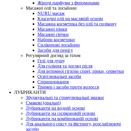
Жіночі парфуми з феромонами
Масажні олії та лосьйони
NURU масаж
Класичні олії на масляній основі
Масажна косметика без олії та силікону
Масажні пінки
Масажні свічки
Набори косметики
Силіконові лосьйони
Засоби для пенісу
Регулярний догляд за тілом
Гелі для душу
Для гоління та догляд після
Для інтимної гігієни спреї, пінки, серветки
Освітлювальні засоби
Спринцювання
Тример і засоби проти волосся
ЛУБРИКАНТИ
Збуджувальні та стимулювальні змазки
Смакові (оральні)
Лубриканти на водній основі
Лубриканти на силіконовій основі
Лубриканти на комбінованій основі
Для анального сексу та фістингу, розслаблюючі
засоби