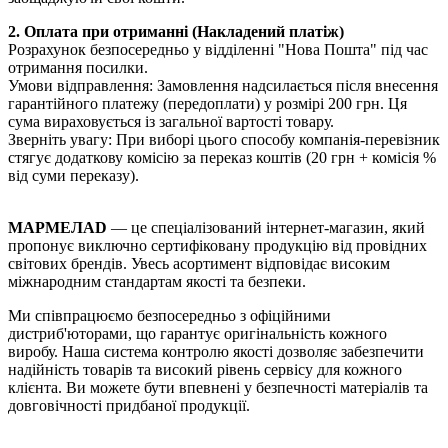
2. Оплата при отриманні (Накладений платіж)
Розрахунок безпосередньо у відділенні "Нова Пошта" під час
отримання посилки.
Умови відправлення: Замовлення надсилається після внесення
гарантійного платежу (передоплати) у розмірі 200 грн. Ця
сума вираховується із загальної вартості товару.
Зверніть увагу: При виборі цього способу компанія-перевізник
стягує додаткову комісію за переказ коштів (20 грн + комісія %
від суми переказу).
МАРМЕЛАD
— це спеціалізований інтернет-магазин, який
пропонує виключно сертифіковану продукцію від провідних
світових брендів. Увесь асортимент відповідає високим
міжнародним стандартам якості та безпеки.
Ми співпрацюємо безпосередньо з офіційними
дистриб'юторами, що гарантує оригінальність кожного
виробу. Наша система контролю якості дозволяє забезпечити
надійність товарів та високий рівень сервісу для кожного
клієнта. Ви можете бути впевнені у безпечності матеріалів та
довговічності придбаної продукції.