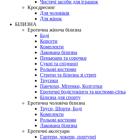
Чистячі засоби для іграшок
Кросдресинг
Для чоловіків
Для жінок
БІЛИЗНА
Еротична жіноча білизна
Боді
Корсети
Комплекти
Лакована білизна
Пеньюари та сорочки
Сукні та спідниці
Рольові костюми
Стрепи та білизна зі стреп
Трусики
Панчохи, Мітенки, Колготки
Еротичні бодістокінги та костюми-сітка
Білизна для спорту
Еротична чоловіча білизна
Труси, Шорти, Боді
Комплекти
Рольові костюми
Лакована білизна
Еротичні аксесуари
Гартери, чокери, портупеї