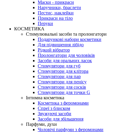
Маски - прикраси
Наручники, браслети
Пестис, наклейки
Прикраси на тіло
Перуки
КОСМЕТИКА
Стимулювальні засоби та пролонгатори
Подарункові набори косметики
Для підвищення лібідо
Рідкий вібратор
Пролонгатори для чоловіків
Засоби для оральних ласок
Стимулятори для губ
Стимулятори для клітора
Стимулятори для пар
Стимулятори для пенісу
Стимулятори для сосків
Стимулятори для точки G
Інтимна косметика
Косметика з феромонами
Спреї з блиском
Звужуючі засоби
Засоби для збільшення
Парфуми, духи
Чоловічі парфуми з феромонами