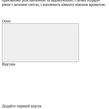
приємному розслабленню та задоволенню. Свічка подарує
рівне і затишне світло, і наповнить кімнату ніжним ароматом.
Опис
Відгуки
Додайте перший відгук