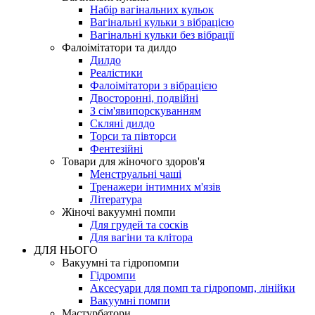
Набір вагінальних кульок
Вагінальні кульки з вібрацією
Вагінальні кульки без вібрації
Фалоімітатори та дилдо
Дилдо
Реалістики
Фалоімітатори з вібрацією
Двосторонні, подвійні
З сім'явипорскуванням
Скляні дилдо
Торси та півторси
Фентезійні
Товари для жіночого здоров'я
Менструальні чаші
Тренажери інтимних м'язів
Література
Жіночі вакуумні помпи
Для грудей та сосків
Для вагіни та клітора
ДЛЯ НЬОГО
Вакуумні та гідропомпи
Гідромпи
Аксесуари для помп та гідропомп, лінійки
Вакуумні помпи
Мастурбатори