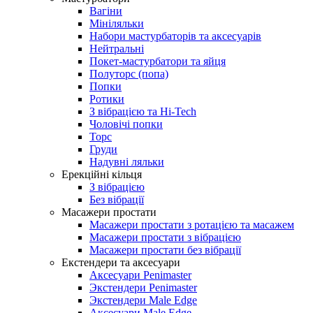
Вагіни
Мініляльки
Набори мастурбаторів та аксесуарів
Нейтральні
Покет-мастурбатори та яйця
Полуторс (попа)
Попки
Ротики
З вібрацією та Hi-Tech
Чоловічі попки
Торс
Груди
Надувні ляльки
Ерекційні кільця
З вібрацією
Без вібрації
Масажери простати
Масажери простати з ротацією та масажем
Масажери простати з вібрацією
Масажери простати без вібрації
Екстендери та аксесуари
Аксесуари Penimaster
Экстендери Penimaster
Экстендери Male Edge
Аксесуари Male Edge