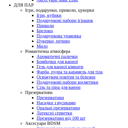
ДЛЯ ПАР
Ігри, подарунки, приколи, цукерки
Ігри, кубики
Подарункові набори іграшок
Приколи
Брелоки
Подарункова упаковка
Цукерки, печиво
Мило
Романтична атмосфера
Ароматичні палички
Бомбочки для ванної
Гель для ванної кімнати
Фарба, пудра та карамель для тіла
Освіжувачі повітря та білизни
Подарункові набори косметики
Сіль та піна для ванни
Презервативи
Презервативи
Насадки з вусиками
Оральні презервативи
Латексні серветки
Презервативи від 100 шт
Аксесуари BDSM