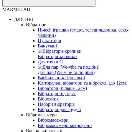
MARMELAD
ДЛЯ НЕЇ
Вібратори
Hi-tech іграшки (смарт, теледильдоніка, секс-
машини)
Пульсатори
Вакуумні
Вібратори-кролики
Для точки G
Для пар (We-vibe та подібні)
Вагінально-кліторальні
Кліторальні вібратори та віброкулі (до 12см)
Вібратори (більше 12см)
Вібратори під одяг
Віброяйця
Набори вібраторів
Вібратори для грудей
Вібромасажери
Вібромасажери
Вібромасажери-мікрофони
Вагінальні кульки