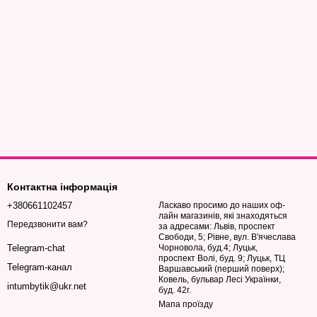
Контактна інформація
+380661102457
Ласкаво просимо до наших оф-
лайн магазинів, які знаходяться
Передзвонити вам?
за адресами: Львів, проспект
Свободи, 5; Рівне, вул. В'ячеслава
Чорновола, буд.4; Луцьк,
Telegram-chat
проспект Волі, буд. 9; Луцьк, ТЦ
Telegram-канал
Варшавський (перший поверх);
Ковель, бульвар Лесі Українки,
intumbytik@ukr.net
буд. 42г.
Мапа проїзду