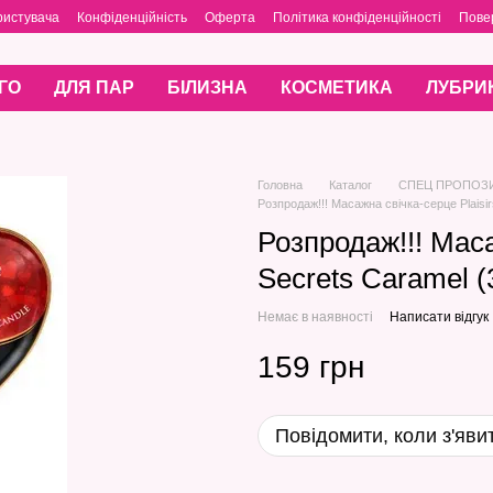
ристувача
Конфіденційність
Оферта
Політика конфіденційності
Пове
ГО
ДЛЯ ПАР
БІЛИЗНА
КОСМЕТИКА
ЛУБРИ
Головна
Каталог
СПЕЦ ПРОПОЗ
Розпродаж!!! Масажна свічка-серце Plaisir
Розпродаж!!! Маса
Secrets Caramel (
Немає в наявності
Написати відгук
159 грн
Повідомити, коли з'яви