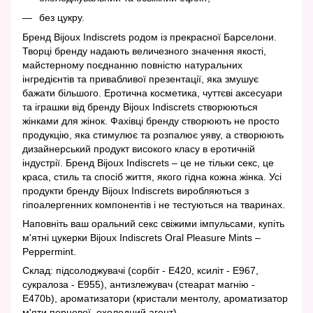
без цукру.
Бренд Bijoux Indiscrets родом із прекрасної Барселони.
Творці бренду надають величезного значення якості,
майстерному поєднанню повністю натуральних
інгредієнтів та привабливої ​​презентації, яка змушує
бажати більшого. Еротична косметика, чуттєві аксесуари
та іграшки від бренду Bijoux Indiscrets створюються
жінками для жінок. Фахівці бренду створюють не просто
продукцію, яка стимулює та розпалює уяву, а створюють
дизайнерський продукт високого класу в еротичній
індустрії. Бренд Bijoux Indiscrets – це не тільки секс, це
краса, стиль та спосіб життя, якого гідна кожна жінка. Усі
продукти бренду Bijoux Indiscrets виробляються з
гіпоалергенних компонентів і не тестуються на тваринах.
Наповніть ваш оральний секс свіжими імпульсами, купіть
м'ятні цукерки Bijoux Indiscrets Oral Pleasure Mints –
Peppermint.
Склад: підсолоджувачі (сорбіт - E420, ксиліт - E967,
сукралоза - E955), антизлежувач (стеарат магнію -
E470b), ароматизатори (кристали ментолу, ароматизатор
м'яти перцевої, охолодний агент).