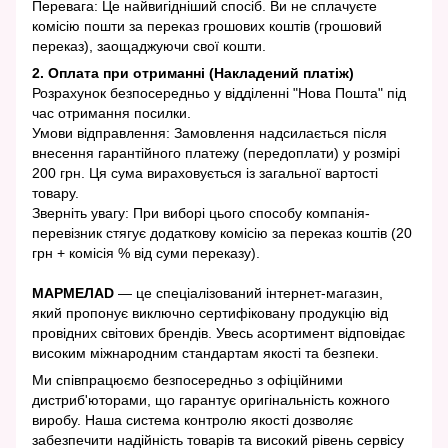
Перевага: Це найвигідніший спосіб. Ви не сплачуєте
комісію пошти за переказ грошових коштів (грошовий
переказ), заощаджуючи свої кошти.
2. Оплата при отриманні (Накладений платіж)
Розрахунок безпосередньо у відділенні "Нова Пошта" під
час отримання посилки.
Умови відправлення: Замовлення надсилається після
внесення гарантійного платежу (передоплати) у розмірі
200 грн. Ця сума вираховується із загальної вартості
товару.
Зверніть увагу: При виборі цього способу компанія-
перевізник стягує додаткову комісію за переказ коштів (20
грн + комісія % від суми переказу).
МАРМЕЛАD
— це спеціалізований інтернет-магазин,
який пропонує виключно сертифіковану продукцію від
провідних світових брендів. Увесь асортимент відповідає
високим міжнародним стандартам якості та безпеки.
Ми співпрацюємо безпосередньо з офіційними
дистриб'юторами, що гарантує оригінальність кожного
виробу. Наша система контролю якості дозволяє
забезпечити надійність товарів та високий рівень сервісу