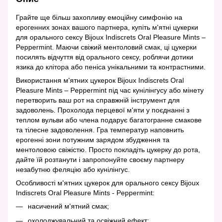
Грайте ще більш захопливу емоційну симфонію на
ерогенних зонах вашого партнера, купіть м'ятні цукерки
для орального сексу Bijoux Indiscrets Oral Pleasure Mints –
Peppermint. Маючи свіжий ментоловий смак, ці цукерки
посилять відчуття від орального сексу, роблячи дотики
язика до клітора або пеніса унікальними та контрастними.
Використання м'ятних цукерок Bijoux Indiscrets Oral
Pleasure Mints – Peppermint під час кунілінгусу або мінету
перетворить ваш рот на справжній інструмент для
задоволень. Прохолода перцевої м'яти у поєднанні з
теплом вульви або члена подарує багатогранне смакове
та тілесне задоволення. Гра температур наповнить
ерогенні зони потужним зарядом збудження та
ментоловою свіжістю. Просто покладіть цукерку до рота,
дайте їй розтанути і запропонуйте своєму партнеру
незабутню феляцію або кунілінгус.
Особливості м'ятних цукерок для орального сексу Bijoux
Indiscrets Oral Pleasure Mints - Peppermint:
насичений м'ятний смак;
охолоджувальний та освіжний ефект;