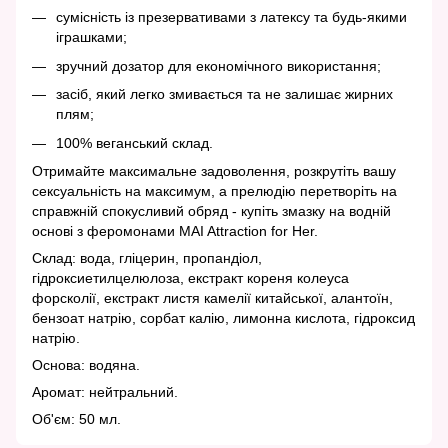
сумісність із презервативами з латексу та будь-якими
іграшками;
зручний дозатор для економічного використання;
засіб, який легко змивається та не залишає жирних
плям;
100% веганський склад.
Отримайте максимальне задоволення, розкрутіть вашу
сексуальність на максимум, а прелюдію перетворіть на
справжній спокусливий обряд - купіть змазку на водній
основі з феромонами MAI Attraction for Her.
Склад: вода, гліцерин, пропандіол,
гідроксиетилцелюлоза, екстракт кореня колеуса
форсколії, екстракт листя камелії китайської, алантоїн,
бензоат натрію, сорбат калію, лимонна кислота, гідроксид
натрію.
Основа: водяна.
Аромат: нейтральний.
Об'єм: 50 мл.