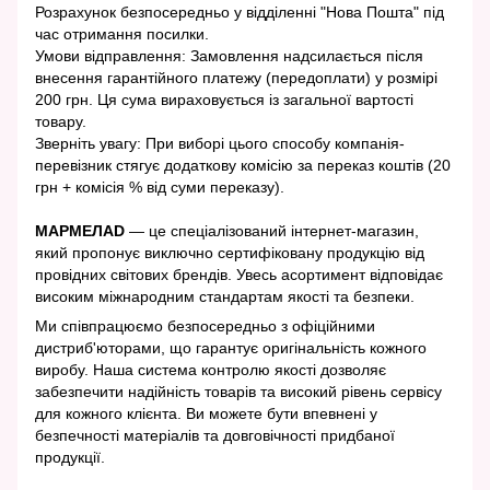
Розрахунок безпосередньо у відділенні "Нова Пошта" під
час отримання посилки.
Умови відправлення: Замовлення надсилається після
внесення гарантійного платежу (передоплати) у розмірі
200 грн. Ця сума вираховується із загальної вартості
товару.
Зверніть увагу: При виборі цього способу компанія-
перевізник стягує додаткову комісію за переказ коштів (20
грн + комісія % від суми переказу).
МАРМЕЛАD
— це спеціалізований інтернет-магазин,
який пропонує виключно сертифіковану продукцію від
провідних світових брендів. Увесь асортимент відповідає
високим міжнародним стандартам якості та безпеки.
Ми співпрацюємо безпосередньо з офіційними
дистриб'юторами, що гарантує оригінальність кожного
виробу. Наша система контролю якості дозволяє
забезпечити надійність товарів та високий рівень сервісу
для кожного клієнта. Ви можете бути впевнені у
безпечності матеріалів та довговічності придбаної
продукції.