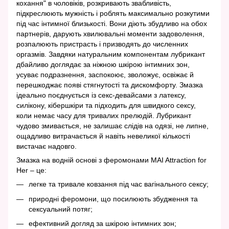
кохання" в чоловіків, розкривають звабливість,
підкреслюють мужність і роблять максимально розкутими
під час інтимної близькості. Вони діють збудливо на обох
партнерів, дарують хвилювальні моменти задоволення,
розпалюють пристрасть і призводять до численних
оргазмів. Завдяки натуральним компонентам лубрикант
дбайливо доглядає за ніжною шкірою інтимних зон,
усуває подразнення, заспокоює, зволожує, освіжає й
перешкоджає появі стягнутості та дискомфорту. Змазка
ідеально поєднується із секс-девайсами з латексу,
силікону, кібершкіри та підходить для швидкого сексу,
коли немає часу для тривалих прелюдій. Лубрикант
чудово змивається, не залишає слідів на одязі, не липне,
ощадливо витрачається й навіть невеликої кількості
вистачає надовго.
Змазка на водній основі з феромонами MAI Attraction for
Her – це:
легке та тривале ковзання під час вагінального сексу;
природні феромони, що посилюють збудження та
сексуальний потяг;
ефективний догляд за шкірою інтимних зон;