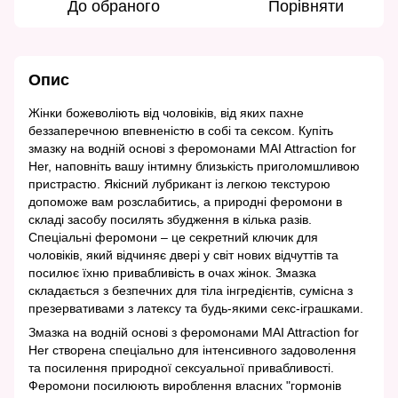
До обраного
Порівняти
Опис
Жінки божеволіють від чоловіків, від яких пахне
беззаперечною впевненістю в собі та сексом. Купіть
змазку на водній основі з феромонами MAI Attraction for
Her, наповніть вашу інтимну близькість приголомшливою
пристрастю. Якісний лубрикант із легкою текстурою
допоможе вам розслабитись, а природні феромони в
складі засобу посилять збудження в кілька разів.
Спеціальні феромони – це секретний ключик для
чоловіків, який відчиняє двері у світ нових відчуттів та
посилює їхню привабливість в очах жінок. Змазка
складається з безпечних для тіла інгредієнтів, сумісна з
презервативами з латексу та будь-якими секс-іграшками.
Змазка на водній основі з феромонами MAI Attraction for
Her створена спеціально для інтенсивного задоволення
та посилення природної сексуальної привабливості.
Феромони посилюють вироблення власних "гормонів