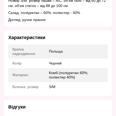
Розмір S/M: розмір чашки – A/C; об'єм талії – від 60 до 72
см; об'єм стегон – від 88 до 100 см
Склад: поліуретан – 60%; поліестер - 40%
Догляд: ручне прання
Характеристики
Країна
Польща
надходження
Колір
Чорний
Комб.(поліуретан 60%;
Матеріал
поліестер 40%)
Білизна: розмір
S/M
Відгуки