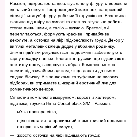
Passion, підкреслює та ідеалізує жіночу фігуру, створюючи
ідеальний силует. Гострокінцевий малюнок, на прозорій
сіточці “витягує” фігуру, роблячи її стрункішою. Еластична
тканина під шкіру на животі та стегнах візуально робить
стегна пишнішими, а талію – вужчою. Бретелі, які
переплітаються, формують красиве і привабливе
декольте, а кісточки на ліфі підкреслюють груди. Декор у
вигляді металевих кілець додає у вбрання родзинку.
Знімні підв'язки регулюються по довжині і забезпечують
гарну посадку панчох. Елегантні трусики, що відкривають
апетитну попку, завершують образ. Комплект можна
носити під звичайним одягом, якщо додати до нього
спідню білизну. А з панчохами та туфлями на високих
підборах, ви отримаєте шикарний еротичний лук для
романтичного вечора.
Сітчастий комплект з візерунком: корсет із халтером,
підв'язки, трусики Hima Corset black S/M - Passion:
м'яка прозора сітка;
щільні вставки та правильний геометричний орнамент
створюють чарівний силует;
жорсткі кісточки на ліфі піднімають груди;