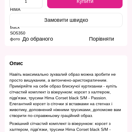
Купити
Замовити швидко
До обраного
Порівняти
Опис
Навіть максимально зухвалий образ можна зробити не
просто вишуканим, а витончено-аристократичним.
Приміряйте на себе образ блискучої куртизанки - купіть
сітчастий комплект із візерунком: корсет з халтером,
підв'язки, трусики Hima Corset black S/M - Passion.
Елегантний корсет із сіточки зі вставками на стегнах і
животику, доповнений ніжними трусиками, допоможе вам
створити по-справжньому граційний образ.
Розкішний сітчастий комплект із візерунком: корсет з
халтером, підв'язки, трусики Hima Corset black S/M -