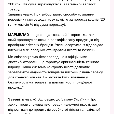
200 грн. Ця сума вираховується із загальної вартості
товару.
Зверніть увагу: При виборі цього способу компанія-
перевізник стягує додаткову комісію за переказ коштів (20
грн + комісія % від суми переказу).
МАРМЕЛАD
— це спеціалізований інтернет-магазин,
який пропонує виключно сертифіковану продукцію від
провідних світових брендів. Увесь асортимент відповідає
високим міжнародним стандартам якості та безпеки.
Ми співпрацюємо безпосередньо з офіційними
дистриб'юторами, що гарантує оригінальність кожного
виробу. Наша система контролю якості дозволяє
забезпечити надійність товарів та високий рівень сервісу
для кожного клієнта. Ви можете бути впевнені у
безпечності матеріалів та довговічності придбаної
продукції.
Зверніть увагу:
Відповідно до Закону України «Про
захист прав споживачів», товари належної якості, що
відносяться до предметів особистої гігієни та натільної