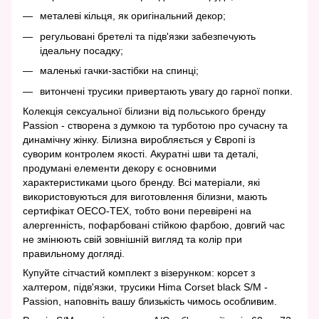
металеві кільця, як оригінальний декор;
регульовані бретелі та підв'язки забезпечують
ідеальну посадку;
маленькі гачки-застібки на спинці;
витончені трусики привертають увагу до гарної попки.
Колекція сексуальної білизни від польського бренду
Passion - створена з думкою та турботою про сучасну та
динамічну жінку. Білизна виробляється у Європі із
суворим контролем якості. Акуратні шви та деталі,
продумані елементи декору є основними
характеристиками цього бренду. Всі матеріали, які
використовуються для виготовлення білизни, мають
сертифікат OECO-TEX, тобто вони перевірені на
алергенність, пофарбовані стійкою фарбою, довгий час
не змінюють свій зовнішній вигляд та колір при
правильному догляді.
Купуйте сітчастий комплект з візерунком: корсет з
халтером, підв'язки, трусики Hima Corset black S/M -
Passion, наповніть вашу близькість чимось особливим.