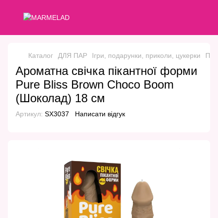
Каталог
ДЛЯ ПАР
Ігри, подарунки, приколи, цукерки
При
Ароматна свічка пікантної форми
Pure Bliss Brown Choco Boom
(Шоколад) 18 см
Артикул:
SX3037
Написати відгук