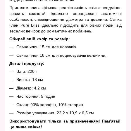
Приголомшлива фізична реалістичність свічки неодмінно
вразить кожного! Ідеально опрацьовані анатомічні
особливості, співвідношення діаметра та довжини. Свічка
член Pure Bliss ідеально підходить для різних подій: від
веселих вечірок до романтичних побачень.
Обирай свій колір та розмір:
Свічка член 15 см для новачків.
Свічка член 18 см для поціновувачів величини.
Деталі продукту:
Вага: 220 г
Висота: 18 см
Діаметр: 4,2 см
Час горіння: 5 годин
Склад: 90% парафін, 10% стеарин
Розміри упакування: 22,2 x 10,9 x 6,5 см
Використовувати тільки за призначенням! Пам’ятай,
це лише свічка!