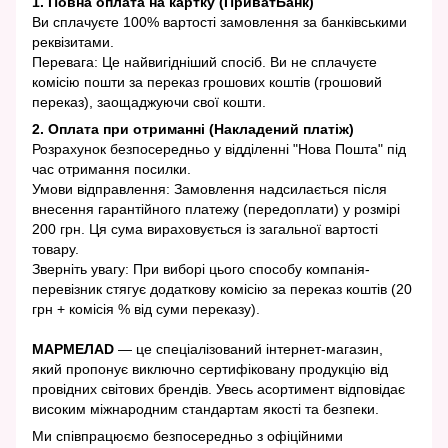
1. Повна оплата на картку (ПриватБанк)
Ви сплачуєте 100% вартості замовлення за банківськими
реквізитами.
Перевага: Це найвигідніший спосіб. Ви не сплачуєте
комісію пошти за переказ грошових коштів (грошовий
переказ), заощаджуючи свої кошти.
2. Оплата при отриманні (Накладений платіж)
Розрахунок безпосередньо у відділенні "Нова Пошта" під
час отримання посилки.
Умови відправлення: Замовлення надсилається після
внесення гарантійного платежу (передоплати) у розмірі
200 грн. Ця сума вираховується із загальної вартості
товару.
Зверніть увагу: При виборі цього способу компанія-
перевізник стягує додаткову комісію за переказ коштів (20
грн + комісія % від суми переказу).
МАРМЕЛАD
— це спеціалізований інтернет-магазин,
який пропонує виключно сертифіковану продукцію від
провідних світових брендів. Увесь асортимент відповідає
високим міжнародним стандартам якості та безпеки.
Ми співпрацюємо безпосередньо з офіційними