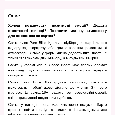
Опис
Хочеш подарувати позитивні емоції? Додати
пікантності вечірці? Посилити магічну атмосферу
для ворожіння на картах?
Свічка член Pure Bliss ідеально підійде для жартівливого
подарунка, сюрпризу або для створення романтичної
атмосфери. Свічка у формі члена додасть пікантності не
тільки запальному дівич-вечору, а й будь-якій вечірці!
Свічка у формі члена Choco Boom має теплий аромат
шоколаду, що огортає ніжністю й створює відчуття
солодкої спокуси.
Свічка пеніс Pure Bliss зруйнує заборони, розпалить
пристрасть і обов’язково дістане до «точки G» твого
настрою! Ця свічка 18+ подарує нові провокаційні емоції,
які непритаманні щоденним турботам.
Свічка у вигляді члена має хвилююче полум’я. Варто
просто знайти привід, запалити її і насолоджуватися
збуджуючим вогнем та моментом.