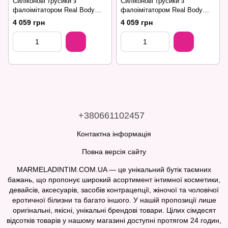
Силіконові трусики з
Силіконові трусики з
фалоімітатором Real Body
фалоімітатором Real Body
Real Manly, S/M, суцільна
Real Manly, L/XL, суцільна
4 059 грн
4 059 грн
конструкція, для неї
конструкція, для неї
+380661102457
Контактна інформація
Повна версія сайту
MARMELADINTIM.COM.UA — це унікальний бутік таємних
бажань, що пропонує широкий асортимент інтимної косметики,
девайсів, аксесуарів, засобів контрацепції, жіночої та чоловічої
еротичної білизни та багато іншого. У нашій пропозиції лише
оригінальні, якісні, унікальні брендові товари. Цілих сімдесят
відсотків товарів у нашому магазині доступні протягом 24 годин,