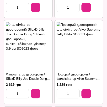
7"), двошарови
Фалоімітатор двосторонній
Прозорий двосторонній
SIlexD Billy-Joe Double Dong S
фалоімітатор Alive Supreme
Flesh, двошаровий,
Jelly Dildo
2 619 грн
1 229 грн
силікон+Silexpan, діаметр 3,9
см