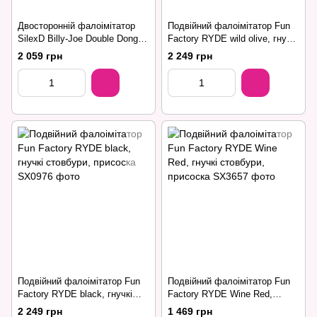
Двосторонній фалоімітатор
Подвійний фалоімітатор Fun
SilexD Billy-Joe Double Dong
Factory RYDE wild olive, гнучкі
Flesh M, гнучкий,
стовбури, присоска
2 059 грн
2 249 грн
термореактивний
Подвійний фалоімітатор Fun
Подвійний фалоімітатор Fun
Factory RYDE black, гнучкі
Factory RYDE Wine Red,
стовбури, присоска
гнучкі стовбури, присоска
2 249 грн
1 469 грн