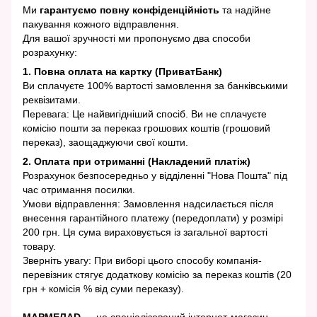
Ми
гарантуємо повну конфіденційність
та надійне
пакування кожного відправлення.
Для вашої зручності ми пропонуємо два способи
розрахунку:
1. Повна оплата на картку (ПриватБанк)
Ви сплачуєте 100% вартості замовлення за банківськими
реквізитами.
Перевага: Це найвигідніший спосіб. Ви не сплачуєте
комісію пошти за переказ грошових коштів (грошовий
переказ), заощаджуючи свої кошти.
2. Оплата при отриманні (Накладений платіж)
Розрахунок безпосередньо у відділенні "Нова Пошта" під
час отримання посилки.
Умови відправлення: Замовлення надсилається після
внесення гарантійного платежу (передоплати) у розмірі
200 грн. Ця сума вираховується із загальної вартості
товару.
Зверніть увагу: При виборі цього способу компанія-
перевізник стягує додаткову комісію за переказ коштів (20
грн + комісія % від суми переказу).
МАРМЕЛАD
— це спеціалізований інтернет-магазин,