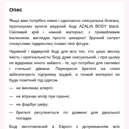
Опис
Якщо вам потрібно ніжне і одночасно сексуальна білизна,
пропонуємо купити ажурний боді AZALIA BODY black.
Сміливий крій і ніжний матеріал, з привабливим
малюнком, виглядає просто шикарно! Зручний силует
спокусливо підкреслює плавні лінії фігури.
Чарівний і відвертий боді для всіх тих, хто цінує високу
якість і оригінальність! Боді дуже сексуальний, і при цьому
не відкриває нічого зайвого - те, що потрібно для сміливої
​​і стильної дівчини. Перехресні бретелі на спині
забезпечують підтримку грудей, а тонкий матеріал не
буде помітний під одягом.
не викликає алергії;
не втрачає колір при пранні;
не фарбує шкіру;
бретелі регулюються по довжині для ідеальної
посадки.
Боді виготовлений в Європі з дотриманням всіх