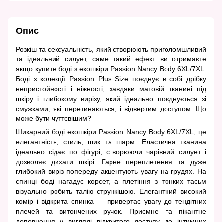
Опис
Розкіш та сексуальність, який створюють приголомшливий
та ідеальний силует, саме такий ефект ви отримаєте
якщо купите боді з екошкіри Passion Nancy Body 6XL/7XL.
Боді з колекції Passion Plus Size поєднує в собі дрібку
непристойності і ніжності, завдяки матовій тканині під
шкіру і глибокому вирізу, який ідеально поєднується зі
смужками, які перетинаються, і відвертим доступом. Що
може бути чуттєвішим?
Шикарний боді екошкіри Passion Nancy Body 6XL/7XL, це
елегантність, стиль, шик та шарм. Еластична тканина
ідеально сідає по фігурі, створюючи чарівний силует і
дозволяє дихати шкірі. Гарне переплетення та дуже
глибокий виріз попереду акцентують увагу на грудях. На
спинці боді нагадує корсет, а плетіння з тонких тасьм
візуально робить талію стрункішою. Елегантний високий
комір і відкрита спинка — привертає увагу до тендітних
плечей та витончених ручок. Приємне та пікантне
доповнення у вигляді відкритого доступу до інтимних