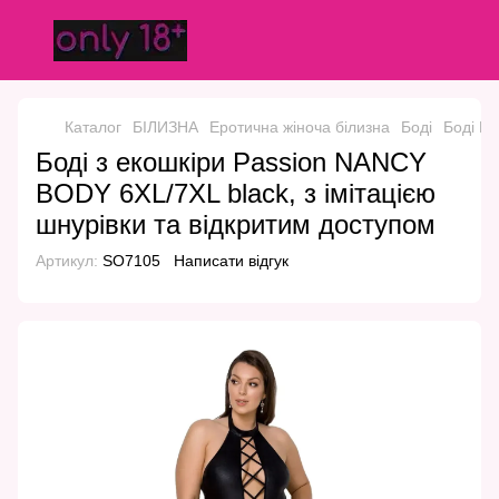
Каталог
БІЛИЗНА
Еротична жіноча білизна
Боді
Боді Pa
Боді з екошкіри Passion NANCY
BODY 6XL/7XL black, з імітацією
шнурівки та відкритим доступом
Артикул:
SO7105
Написати відгук