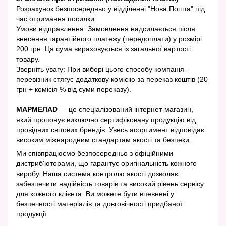
Розрахунок безпосередньо у відділенні "Нова Пошта" під
час отримання посилки.
Умови відправлення: Замовлення надсилається після
внесення гарантійного платежу (передоплати) у розмірі
200 грн. Ця сума вираховується із загальної вартості
товару.
Зверніть увагу: При виборі цього способу компанія-
перевізник стягує додаткову комісію за переказ коштів (20
грн + комісія % від суми переказу).
МАРМЕЛАD
— це спеціалізований інтернет-магазин,
який пропонує виключно сертифіковану продукцію від
провідних світових брендів. Увесь асортимент відповідає
високим міжнародним стандартам якості та безпеки.
Ми співпрацюємо безпосередньо з офіційними
дистриб'юторами, що гарантує оригінальність кожного
виробу. Наша система контролю якості дозволяє
забезпечити надійність товарів та високий рівень сервісу
для кожного клієнта. Ви можете бути впевнені у
безпечності матеріалів та довговічності придбаної
продукції.