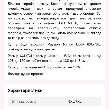
Білизна виробляється у Європі із суворим контролем
якості. Акуратні шви та деталі, продумані елементи
декору є основними характеристиками цього бренду. Усі
матеріали, які використовуються для виготовлення
білизни, мають сертифікат OECO-TEX, тобто вони
перевірені на алергенність, пофарбовані стійкою
фарбою, тривалий час не змінюють свій зовнішній вигляд
та колір за правильного догляду.
Купіть боді екошкіри Passion Nancy Body 6XL/7XL,
розбудіть заснулу пристрасть.
Розмір 6XL/7XL: розмір чашки — E/G; об’єм талії — від
108 до 120 см; об’єм стегон — від 136 до 148 см.
Склад: поліуретан — 60 %; поліестер — 40 %.
Догляд: ручне прання.
Характеристики
Білизна: розмір
6XL/7XL