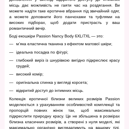
місць дає можливість не гаяти час на роздягання. Ви
можете надіти таке еротичне вбрання під звичайний одяг,
а можете доповнити його панчохами та туфлями на
високих підборах, щоб додати пристрасть у ваш
романтичний вечір.
Боді екошкіри Passion Nancy Body 6XL/7XL — это:
м’яка еластична тканина з ефектом матової шкіри;
ідеальна посадка по фігурі;
глибокий виріз із шнурівкою вигідно підкреслює красу
грудей;
високий комір;
оригінальна спинка у вигляді корсета;
відкритий доступ до інтимних місць.
Колекція еротичної білизни великих розмірів Passion
моделюється з урахуванням особливостей комплекції та
пропорцій повних жінок так, щоб максимально
підкреслити природну красу. Це не збільшена в розмірах
білизна класичних розмірів, а створені з нуля моделі, які
максимально органічно виглядатимуть на вашому тілі.