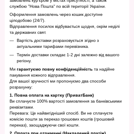
замовлень кур'єром у містах присутності, а також
службою "Нова Пошта" по всій території України.
Оформлення замовлень через кошик доступне
цілодобово (24/7).
Відправлення посилок відбувається щодня, окрім неділі
та державних свят.
Вартість доставки розраховується згідно з
актуальними тарифами перевізника.
Термін доставки складає 1-2 дні залежно від вашого
регіону.
Ми
гарантуємо повну конфіденційність
та надійне
пакування кожного відправлення.
Для вашої зручності ми пропонуємо два способи
розрахунку:
1. Повна оплата на картку (ПриватБанк)
Ви сплачуєте 100% вартості замовлення за банківськими
реквізитами.
Перевага: Це найвигідніший спосіб. Ви не сплачуєте
комісію пошти за переказ грошових коштів (грошовий
переказ), заощаджуючи свої кошти.
2. Оплата при отриманні (Накладений платіж)