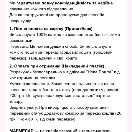
Ми
гарантуємо повну конфіденційність
та надійне
пакування кожного відправлення.
Для вашої зручності ми пропонуємо два способи
розрахунку:
1. Повна оплата на картку (ПриватБанк)
Ви сплачуєте 100% вартості замовлення за банківськими
реквізитами.
Перевага: Це найвигідніший спосіб. Ви не сплачуєте
комісію пошти за переказ грошових коштів (грошовий
переказ), заощаджуючи свої кошти.
2. Оплата при отриманні (Накладений платіж)
Розрахунок безпосередньо у відділенні "Нова Пошта" під
час отримання посилки.
Умови відправлення: Замовлення надсилається після
внесення гарантійного платежу (передоплати) у розмірі
200 грн. Ця сума вираховується із загальної вартості
товару.
Зверніть увагу: При виборі цього способу компанія-
перевізник стягує додаткову комісію за переказ коштів (20
грн + комісія % від суми переказу).
МАРМЕЛАD
— це спеціалізований інтернет-магазин,