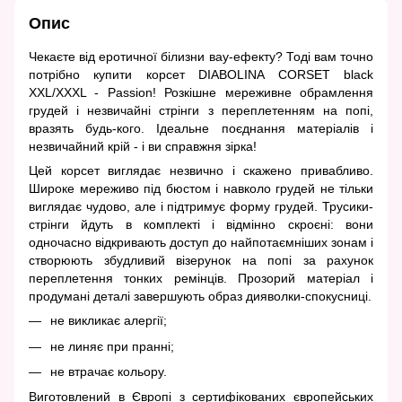
Опис
Чекаєте від еротичної білизни вау-ефекту? Тоді вам точно
потрібно купити корсет DIABOLINA CORSET black
XXL/XXXL - Passion! Розкішне мереживне обрамлення
грудей і незвичайні стрінги з переплетенням на попі,
вразять будь-кого. Ідеальне поєднання матеріалів і
незвичайний крій - і ви справжня зірка!
Цей корсет виглядає незвично і скажено привабливо.
Широке мереживо під бюстом і навколо грудей не тільки
виглядає чудово, але і підтримує форму грудей. Трусики-
стрінги йдуть в комплекті і відмінно скроєні: вони
одночасно відкривають доступ до найпотаємніших зонам і
створюють збудливий візерунок на попі за рахунок
переплетення тонких ремінців. Прозорий матеріал і
продумані деталі завершують образ дияволки-спокусниці.
не викликає алергії;
не линяє при пранні;
не втрачає кольору.
Виготовлений в Європі з сертифікованих європейських