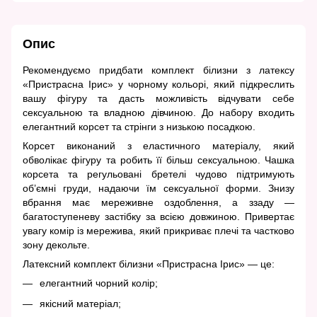
Опис
Рекомендуємо придбати комплект білизни з латексу
«Пристрасна Ірис» у чорному кольорі, який підкреслить
вашу фігуру та дасть можливість відчувати себе
сексуальною та владною дівчиною. До набору входить
елегантний корсет та стрінги з низькою посадкою.
Корсет виконаний з еластичного матеріалу, який
обволікає фігуру та робить її більш сексуальною. Чашка
корсета та регульовані бретелі чудово підтримують
об’ємні груди, надаючи їм сексуальної форми. Знизу
вбрання має мереживне оздоблення, а ззаду —
багатоступеневу застібку за всією довжиною. Привертає
увагу комір із мережива, який прикриває плечі та частково
зону декольте.
Латексний комплект білизни «Пристрасна Ірис» — це:
елегантний чорний колір;
якісний матеріал;