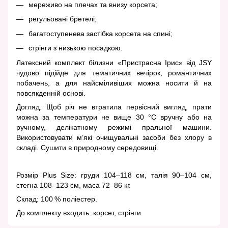
мереживо на плечах та внизу корсета;
регульовані бретелі;
багатоступенева застібка корсета на спині;
стрінги з низькою посадкою.
Латексний комплект білизни «Пристрасна Ірис» від JSY
чудово підійде для тематичних вечірок, романтичних
побачень, а для найсміливіших можна носити й на
повсякденній основі.
Догляд. Щоб річ не втратила первісний вигляд, прати
можна за температури не вище 30 °C вручну або на
ручному, делікатному режимі пральної машини.
Використовувати м’які очищувальні засоби без хлору в
складі. Сушити в природному середовищі.
Розмір Plus Size: груди 104–118 см, талія 90–104 см,
стегна 108–123 см, маса 72–86 кг.
Склад: 100 % поліестер.
До комплекту входить: корсет, стрінги.