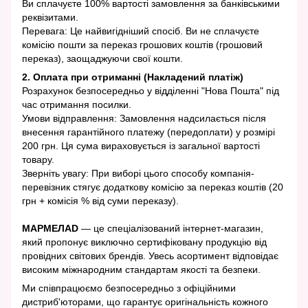
Ви сплачуєте 100% вартості замовлення за банківськими
реквізитами.
Перевага: Це найвигідніший спосіб. Ви не сплачуєте
комісію пошти за переказ грошових коштів (грошовий
переказ), заощаджуючи свої кошти.
2. Оплата при отриманні (Накладений платіж)
Розрахунок безпосередньо у відділенні "Нова Пошта" під
час отримання посилки.
Умови відправлення: Замовлення надсилається після
внесення гарантійного платежу (передоплати) у розмірі
200 грн. Ця сума вираховується із загальної вартості
товару.
Зверніть увагу: При виборі цього способу компанія-
перевізник стягує додаткову комісію за переказ коштів (20
грн + комісія % від суми переказу).
МАРМЕЛАD
— це спеціалізований інтернет-магазин,
який пропонує виключно сертифіковану продукцію від
провідних світових брендів. Увесь асортимент відповідає
високим міжнародним стандартам якості та безпеки.
Ми співпрацюємо безпосередньо з офіційними
дистриб'юторами, що гарантує оригінальність кожного