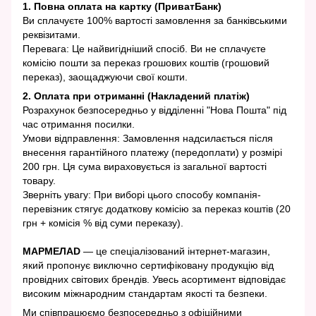
1. Повна оплата на картку (ПриватБанк)
Ви сплачуєте 100% вартості замовлення за банківськими
реквізитами.
Перевага: Це найвигідніший спосіб. Ви не сплачуєте
комісію пошти за переказ грошових коштів (грошовий
переказ), заощаджуючи свої кошти.
2. Оплата при отриманні (Накладений платіж)
Розрахунок безпосередньо у відділенні "Нова Пошта" під
час отримання посилки.
Умови відправлення: Замовлення надсилається після
внесення гарантійного платежу (передоплати) у розмірі
200 грн. Ця сума вираховується із загальної вартості
товару.
Зверніть увагу: При виборі цього способу компанія-
перевізник стягує додаткову комісію за переказ коштів (20
грн + комісія % від суми переказу).
МАРМЕЛАD
— це спеціалізований інтернет-магазин,
який пропонує виключно сертифіковану продукцію від
провідних світових брендів. Увесь асортимент відповідає
високим міжнародним стандартам якості та безпеки.
Ми співпрацюємо безпосередньо з офіційними