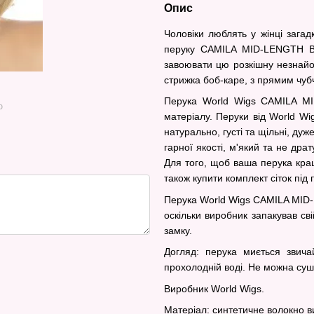
Опис
Чоловіки люблять у жінці загад
перуку CAMILA MID-LENGTH BL
завоювати цю розкішну незнайом
стрижка боб-каре, з прямим чубч
Перука World Wigs CAMILA MI
ю
матеріалу. Перуки від World Wi
натурально, густі та щільні, дуж
гарної якості, м'який та не дра
Для того, щоб ваша перука кра
також купити комплект сіток пі
Перука World Wigs CAMILA MID
оскільки виробник запакував св
замку.
Догляд: перука миється зви
прохолодній воді. Не можна су
Виробник World Wigs.
Матеріал: синтетичне волокно ви