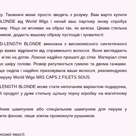
ку. Таємничі жінки просто зводять з розуму. Вам варто купити
ONDE від World Wigs і нехай ваш партнер знову спробує
ку. Ніщо не впливає на образ так, як зачіска. Цікава стильна
иком, додасть вашому образу пустощів і зухвалості.
D-LENGTH BLONDE виконана з високоякісного синтетичного
gs важко відрізнити від справжнього волосся. Вони виглядають
е м'які на дотик. Локони надійно пришиті до сітки. Матеріал сітки
тує шкіру голови. Розмір регулюється гумкою та двома гачками.
ще сиділа і надійно приховувала ваше волосся, рекомендуємо
д перуку World Wigs WIG CAPS 2 FILETS SOUS.
-LENGTH BLONDE може стати непоганим варіантом подарунка,
ій продукт у дуже стильну щільну чорну коробку на магнітному
чайним шампунем або спеціальним шампунем для перуки у
шити феном, лише злегка промокнути рушником.
сокої якості.