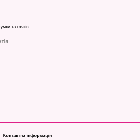
умки та гачків.
нтія
Контактна інформація