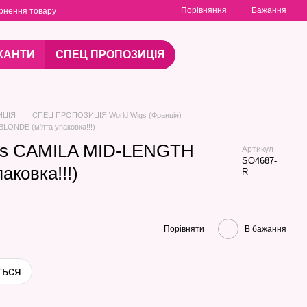
Порівняння
Бажання
рнення товару
КАНТИ
СПЕЦ ПРОПОЗИЦІЯ
ИЦІЯ
СПЕЦ ПРОПОЗИЦІЯ World Wigs (Франція)
LONDE (м'ята упаковка!!!)
gs CAMILA MID-LENGTH
Артикул
SO4687-
аковка!!!)
R
Порівняти
В бажання
ться