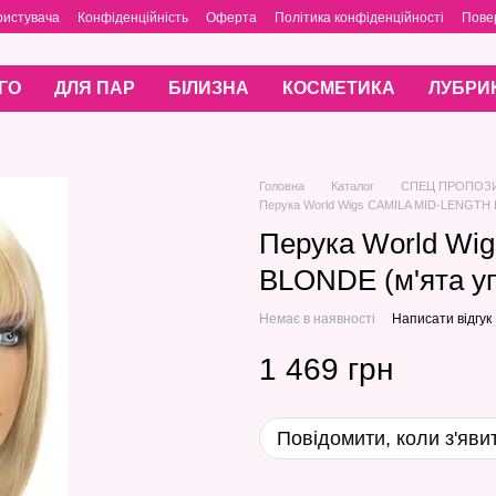
ристувача
Конфіденційність
Оферта
Політика конфіденційності
Пове
ГО
ДЛЯ ПАР
БІЛИЗНА
КОСМЕТИКА
ЛУБРИ
Головна
Каталог
СПЕЦ ПРОПОЗ
Перука World Wigs CAMILA MID-LENGTH B
Перука World Wi
BLONDE (м'ята уп
Немає в наявності
Написати відгук
1 469 грн
Повідомити, коли з'яви