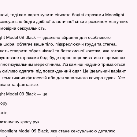
очі, тоді вам варто купити сітчасте боді зі стразами Moonlight
ексуальне боді з дрібної еластичної сітки з розсипом «штучних
ймовірна сексуальність.
ight Model 09 Black — ідеальне вбрання для особливого
га шкіра, облягає ваше тіло, підкреслюючи груди та стегна.
ають створити образ ніжної та беззахисної кокетки, яка готова
крустоване стразами боді буде гарно переливатися в променях
іпнотизувальним мерехтінням. Усі камінці надійно тримаються
 сміливо одягати під повсякденний одяг. Це ідеальний варіант
ля тематичних фотосесій або для запального вечора вдвох. Усе
істю та фантазією.
ght Model 09 Black — це:
ьору;
алів;
витончену красу рук.
и Moonlight Model 09 Black, яке стане сексуальною деталлю