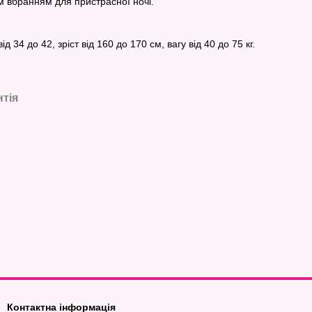
им вбранням для пристрасної ночі.
ід 34 до 42, зріст від 160 до 170 см, вагу від 40 до 75 кг.
нтія
Контактна інформація