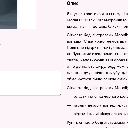
Опис
Якщо ви хочете сяяти сьогодні вн
Model 09 Black. Запаморочливо с
діамантів» — це шик, блиск і не
Сітчасте боді зі стразами Moonl
випадку. Сітка ніжно, немов дру
ю
Повністю відкриті плечі допомаг
до будь-яких експериментів. Ін
світла, наповнюючи ваш образ г
й не дряпають шкіру. Боді можна
для походу до нічного клубу, д
обмежується лише вашою смілив
Сітчасте боді зі стразами Moonli
еластична сітка чорного кол
гарний декор у вигляді крист
відкриті плечі підкреслюють 
Купіть сітчасте боді зі стразам