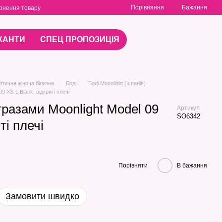
Порівняння
Бажання
рнення товару
КАНТИ
СПЕЦ ПРОПОЗИЦІЯ
отична жіноча білизна
Боді
Боді Moonlight (Іспанія)
09 XS-L Black, відкриті плечі
стразами Moonlight Model 09
Артикул
SO6342
ті плечі
Порівняти
В бажання
Замовити швидко