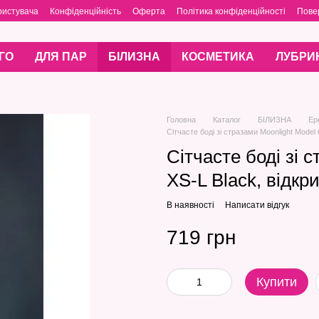
ристувача
Конфіденційність
Оферта
Політика конфіденційності
Пове
ГО
ДЛЯ ПАР
БІЛИЗНА
КОСМЕТИКА
ЛУБРИ
Головна
Каталог
БІЛИЗНА
Ер
Сітчасте боді зі стразами Moonlight Model 
Сітчасте боді зі 
XS-L Black, відкри
В наявності
Написати відгук
719 грн
Купити