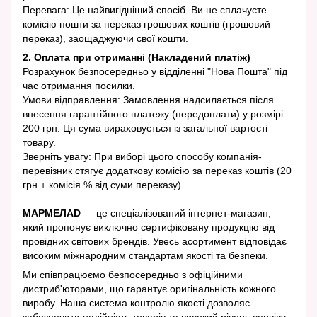
Перевага: Це найвигідніший спосіб. Ви не сплачуєте
комісію пошти за переказ грошових коштів (грошовий
переказ), заощаджуючи свої кошти.
2. Оплата при отриманні (Накладений платіж)
Розрахунок безпосередньо у відділенні "Нова Пошта" під
час отримання посилки.
Умови відправлення: Замовлення надсилається після
внесення гарантійного платежу (передоплати) у розмірі
200 грн. Ця сума вираховується із загальної вартості
товару.
Зверніть увагу: При виборі цього способу компанія-
перевізник стягує додаткову комісію за переказ коштів (20
грн + комісія % від суми переказу).
МАРМЕЛАD
— це спеціалізований інтернет-магазин,
який пропонує виключно сертифіковану продукцію від
провідних світових брендів. Увесь асортимент відповідає
високим міжнародним стандартам якості та безпеки.
Ми співпрацюємо безпосередньо з офіційними
дистриб'юторами, що гарантує оригінальність кожного
виробу. Наша система контролю якості дозволяє
забезпечити надійність товарів та високий рівень сервісу